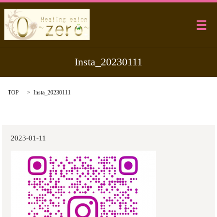
メ
Insta_20230111
TOP
Insta_20230111
2023-01-11