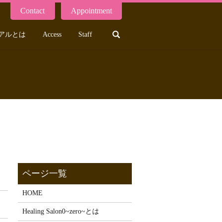
Contact
Appointment
search
アルとは
Access
Staff
HOME
Healing Salon0~zero~とは