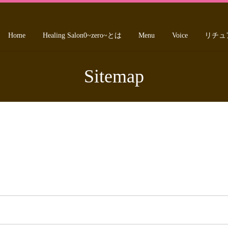
Home
Healing Salon0~zero~とは
Menu
Voice
リチュ
Sitemap