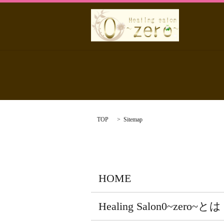
TOP
Sitemap
HOME
Healing Salon0~zero~とは