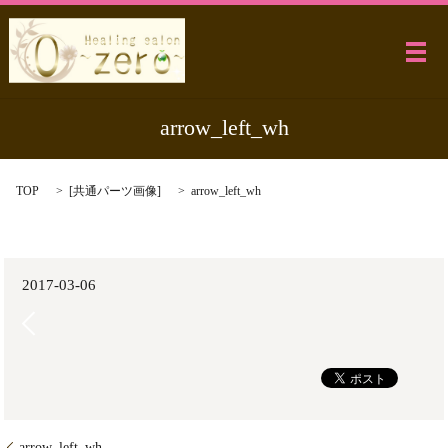
メ
arrow_left_wh
TOP
[
共通パーツ画像
]
arrow_left_wh
2017-03-06
arrow_left_wh