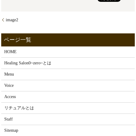
image2
HOME
Healing Salon0~zero~とは
Menu
Voice
Access
リチュアルとは
Staff
Sitemap