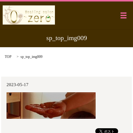
メ
sp_top_img009
TOP
sp_top_img009
2023-05-17