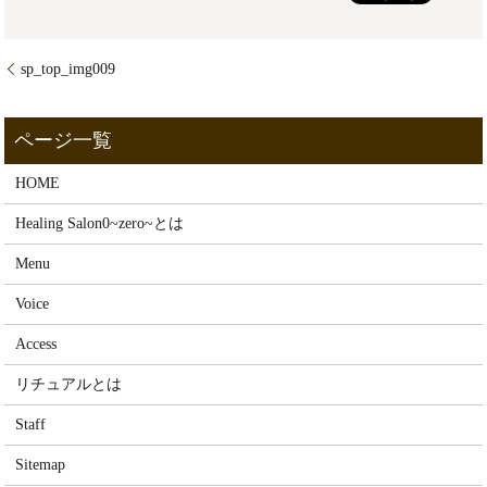
sp_top_img009
HOME
Healing Salon0~zero~とは
Menu
Voice
Access
リチュアルとは
Staff
Sitemap