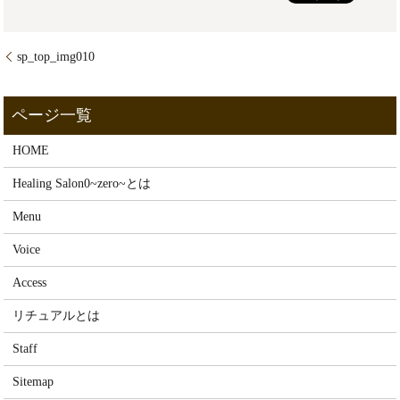
sp_top_img010
HOME
Healing Salon0~zero~とは
Menu
Voice
Access
リチュアルとは
Staff
Sitemap