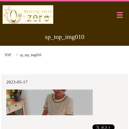
メ
sp_top_img010
TOP
sp_top_img010
2023-05-17