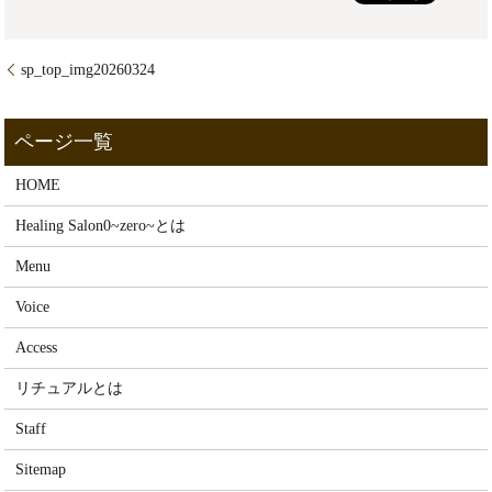
sp_top_img20260324
HOME
Healing Salon0~zero~とは
Menu
Voice
Access
リチュアルとは
Staff
Sitemap